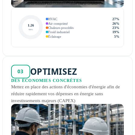
HVAC
27
%
Air comprimé
26
%
1.26
Chaleurs procédés
23
%
MWh
Froid industriel
19
%
Éclairage
5
%
OPTIMISEZ
03
DES ÉCONOMIES CONCRÈTES
Mettez en place des actions d'économies d'énergie afin de
réduire rapidement vos dépenses en énergie sans
investissements majeurs (CAPEX)