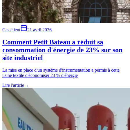
Cas client
21 avril 2026
Comment Petit Bateau a réduit sa
consommation d'énergie de 23% sur son
site industriel
La mise en place d'un système d'instrumentation a permis à cette
usine textile d'économiser 23 % d'énergie
Lire l'article
→