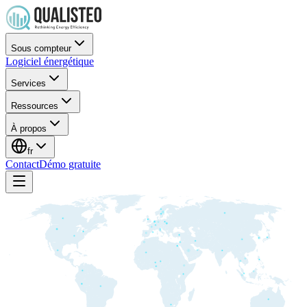
Sous compteur
Logiciel énergétique
Services
Ressources
À propos
fr
Contact
Démo gratuite