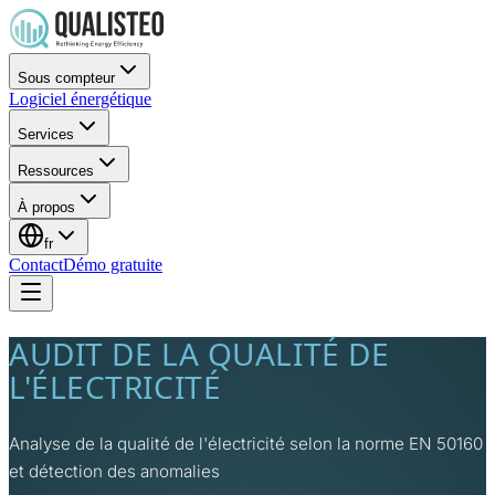
Sous compteur
Logiciel énergétique
Services
Ressources
À propos
fr
Contact
Démo gratuite
AUDIT DE LA QUALITÉ DE
L'ÉLECTRICITÉ
Analyse de la qualité de l'électricité selon la norme EN 50160
et détection des anomalies