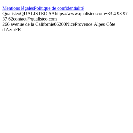
Mentions légales
Politique de confidentialité
Qualisteo
QUALISTEO SA
https://www.qualisteo.com
+33 4 93 97
37 62
contact@qualisteo.com
266 avenue de la Californie
06200
Nice
Provence-Alpes-Côte
d'Azur
FR