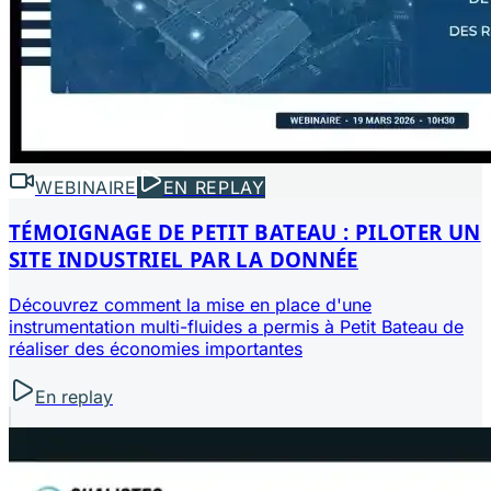
WEBINAIRE
EN REPLAY
TÉMOIGNAGE DE PETIT BATEAU : PILOTER UN
SITE INDUSTRIEL PAR LA DONNÉE
Découvrez comment la mise en place d'une
instrumentation multi-fluides a permis à Petit Bateau de
réaliser des économies importantes
En replay