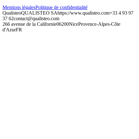
Mentions légales
Politique de confidentialité
Qualisteo
QUALISTEO SA
https://www.qualisteo.com
+33 4 93 97
37 62
contact@qualisteo.com
266 avenue de la Californie
06200
Nice
Provence-Alpes-Côte
d'Azur
FR