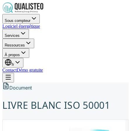
Sous compteur
Logiciel énergétique
Services
Ressources
À propos
fr
Contact
Démo gratuite
Document
LIVRE BLANC ISO 50001