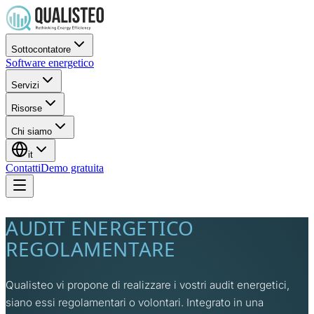
Sottocontatore
Software energetico
Servizi
Risorse
Chi siamo
it
Contatti
Demo gratuita
AUDIT ENERGETICO
REGOLAMENTARE
Qualisteo vi propone di realizzare i vostri audit energetici,
siano essi regolamentari o volontari. Integrato in una