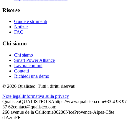
Risorse
Guide e strumenti
Notizie
FAQ
Chi siamo
Chi siamo
Smart Power Alliance
Lavora con noi
Contatti
Richiedi una demo
©
2026
Qualisteo.
Tutti i diritti riservati.
Note legali
Informativa sulla privacy
Qualisteo
QUALISTEO SA
https://www.qualisteo.com
+33 4 93 97
37 62
contact@qualisteo.com
266 avenue de la Californie
06200
Nice
Provence-Alpes-Côte
d'Azur
FR