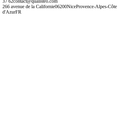
37 62
contact@qualisteo.com
266 avenue de la Californie
06200
Nice
Provence-Alpes-Côte
d'Azur
FR