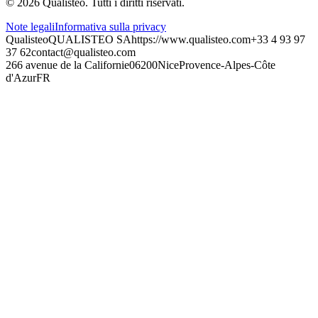
©
2026
Qualisteo.
Tutti i diritti riservati.
Note legali
Informativa sulla privacy
Qualisteo
QUALISTEO SA
https://www.qualisteo.com
+33 4 93 97
37 62
contact@qualisteo.com
266 avenue de la Californie
06200
Nice
Provence-Alpes-Côte
d'Azur
FR