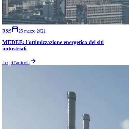
R&S
25 marzo 2021
MEDEE: l'ottimizzazione energetica dei siti
industriali
Leggi l'articolo