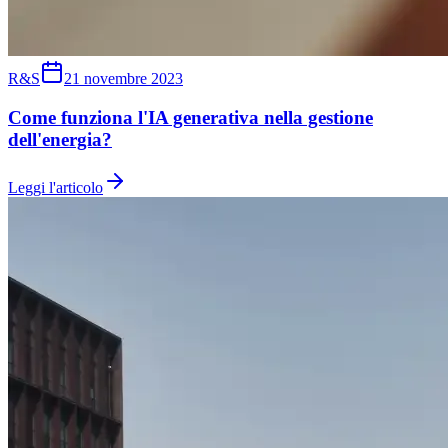
R&S
21 novembre 2023
Come funziona l'IA generativa nella gestione
dell'energia?
Leggi l'articolo