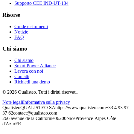
Supporto CEE IND-UT-134
Risorse
Guide e strumenti
Notizie
FAQ
Chi siamo
Chi siamo
Smart Power Alliance
Lavora con noi
Contatti
Richiedi una demo
©
2026
Qualisteo.
Tutti i diritti riservati.
Note legali
Informativa sulla privacy
Qualisteo
QUALISTEO SA
https://www.qualisteo.com
+33 4 93 97
37 62
contact@qualisteo.com
266 avenue de la Californie
06200
Nice
Provence-Alpes-Côte
d'Azur
FR