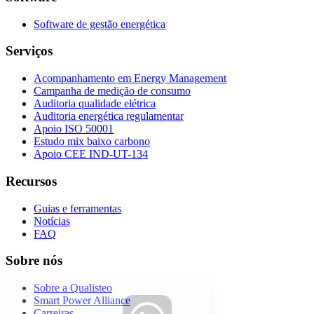
Software de gestão energética
Serviços
Acompanhamento em Energy Management
Campanha de medição de consumo
Auditoria qualidade elétrica
Auditoria energética regulamentar
Apoio ISO 50001
Estudo mix baixo carbono
Apoio CEE IND-UT-134
Recursos
Guias e ferramentas
Notícias
FAQ
Sobre nós
Sobre a Qualisteo
Smart Power Alliance
Carreiras