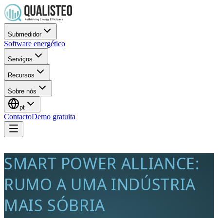
Submedidor
Software energético
Serviços
Recursos
Sobre nós
pt
Contacto
Demo gratuita
SMART POWER ALLIANCE:
RUMO A UMA INDÚSTRIA
MAIS SÓBRIA