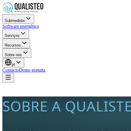
Submedidor
Software energético
Serviços
Recursos
Sobre nós
pt
Contacto
Demo gratuita
SOBRE A QUALIST