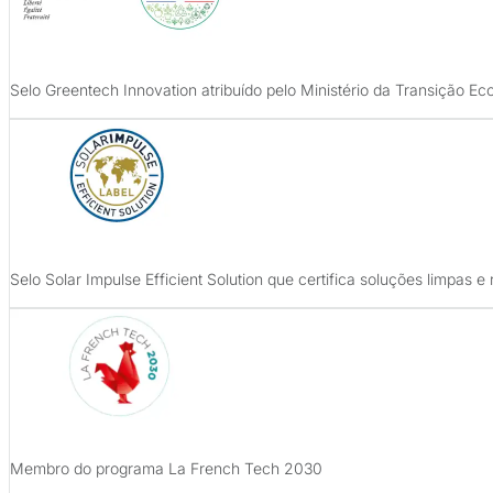
Selo Greentech Innovation atribuído pelo Ministério da Transição Ec
Selo Solar Impulse Efficient Solution que certifica soluções limpas e 
Membro do programa La French Tech 2030