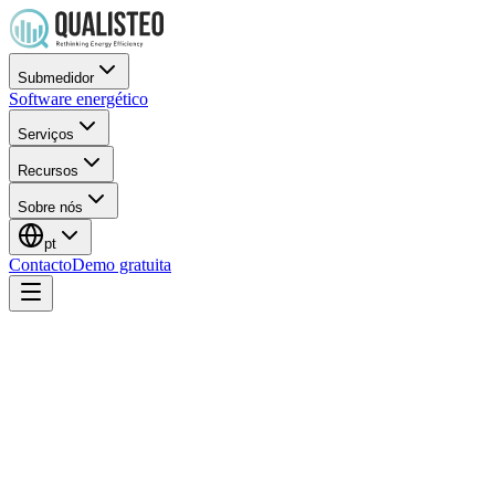
Submedidor
Software energético
Serviços
Recursos
Sobre nós
pt
Contacto
Demo gratuita