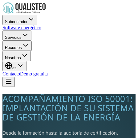
Subcontador
Software energético
Servicios
Recursos
Nosotros
es
Contacto
Demo gratuita
ACOMPAÑAMIENTO ISO 50001:
IMPLANTACIÓN DE SU SISTEMA
DE GESTIÓN DE LA ENERGÍA
Desde la formación hasta la auditoría de certificación,