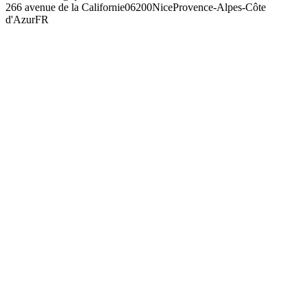
266 avenue de la Californie
06200
Nice
Provence-Alpes-Côte
d'Azur
FR