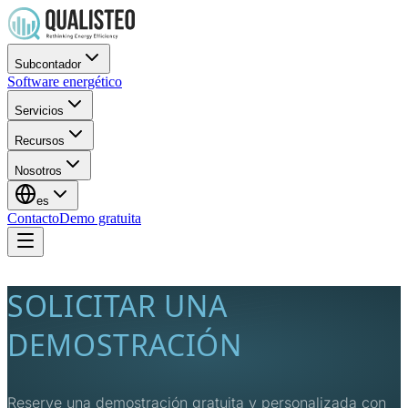
Subcontador
Software energético
Servicios
Recursos
Nosotros
es
Contacto
Demo gratuita
SOLICITAR UNA
DEMOSTRACIÓN
Reserve una demostración gratuita y personalizada con