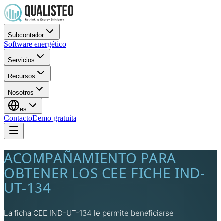
Subcontador
Software energético
Servicios
Recursos
Nosotros
es
Contacto
Demo gratuita
ACOMPAÑAMIENTO PARA
OBTENER LOS CEE FICHE IND-
UT-134
La ficha CEE IND-UT-134 le permite beneficiarse