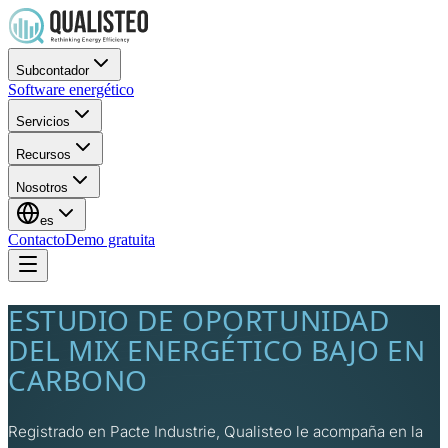
Subcontador
Software energético
Servicios
Recursos
Nosotros
es
Contacto
Demo gratuita
ESTUDIO DE OPORTUNIDAD
DEL MIX ENERGÉTICO BAJO EN
CARBONO
Registrado en Pacte Industrie, Qualisteo le acompaña en la