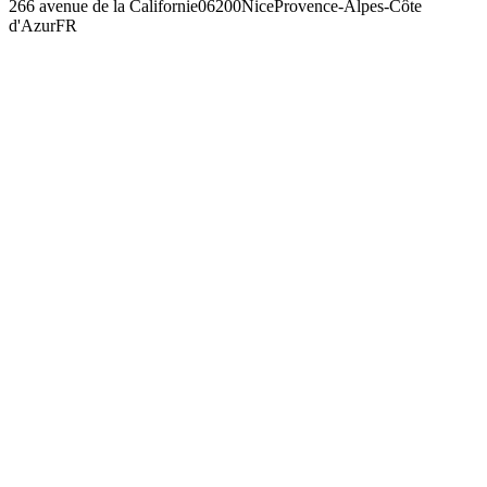
266 avenue de la Californie
06200
Nice
Provence-Alpes-Côte
d'Azur
FR