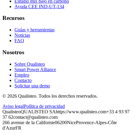
Estudio mix bajo en carbono
Ayuda CEE IND-UT-134
Recursos
Guías y herramientas
Noticias
FAQ
Nosotros
Sobre Qualisteo
Smart Power Alliance
Empleo
Contacto
Solicitar una demo
©
2026
Qualisteo.
Todos los derechos reservados.
Aviso legal
Política de privacidad
Qualisteo
QUALISTEO SA
https://www.qualisteo.com
+33 4 93 97
37 62
contact@qualisteo.com
266 avenue de la Californie
06200
Nice
Provence-Alpes-Côte
d'Azur
FR