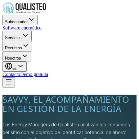
Subcontador
Software energético
Servicios
Recursos
Nosotros
es
Contacto
Demo gratuita
SAVVY, EL ACOMPAÑAMIENTO
EN GESTIÓN DE LA ENERGÍA
Los Energy Managers de Qualisteo analizan los consumos
del sitio con el objetivo de identificar potencial de ahorro