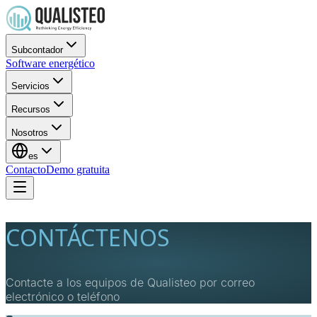
Subcontador
Software energético
Servicios
Recursos
Nosotros
es
Contacto
Demo gratuita
CONTÁCTENOS
Contacte a los equipos de Qualisteo por correo
electrónico o teléfono