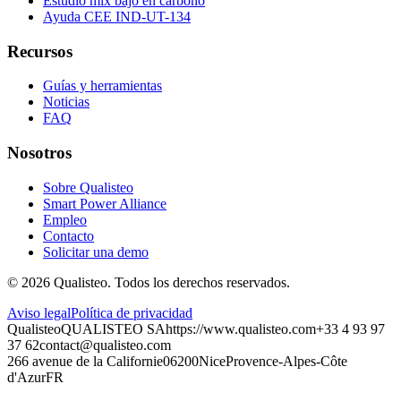
Estudio mix bajo en carbono
Ayuda CEE IND-UT-134
Recursos
Guías y herramientas
Noticias
FAQ
Nosotros
Sobre Qualisteo
Smart Power Alliance
Empleo
Contacto
Solicitar una demo
©
2026
Qualisteo.
Todos los derechos reservados.
Aviso legal
Política de privacidad
Qualisteo
QUALISTEO SA
https://www.qualisteo.com
+33 4 93 97
37 62
contact@qualisteo.com
266 avenue de la Californie
06200
Nice
Provence-Alpes-Côte
d'Azur
FR