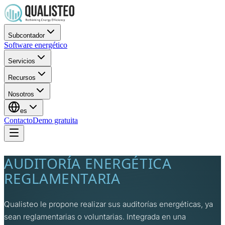
Subcontador
Software energético
Servicios
Recursos
Nosotros
es
Contacto
Demo gratuita
AUDITORÍA ENERGÉTICA
REGLAMENTARIA
Qualisteo le propone realizar sus auditorías energéticas, ya
sean reglamentarias o voluntarias. Integrada en una