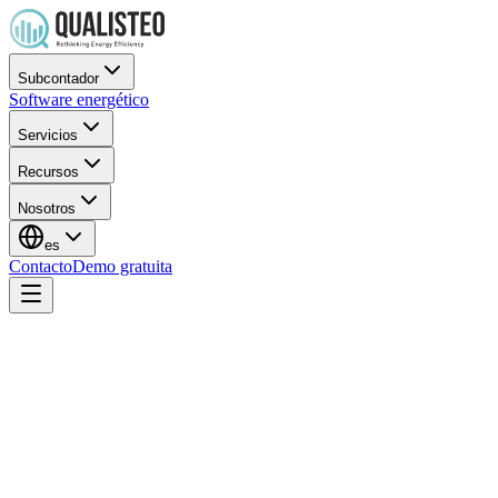
Subcontador
Software energético
Servicios
Recursos
Nosotros
es
Contacto
Demo gratuita