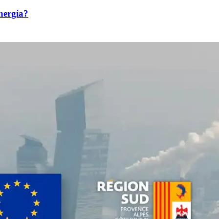
nergía?