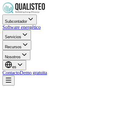
Subcontador
Software energético
Servicios
Recursos
Nosotros
es
Contacto
Demo gratuita