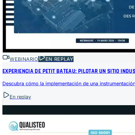
WEBINARIO
EN REPLAY
EXPERIENCIA DE PETIT BATEAU: PILOTAR UN SITIO IND
Descubra cómo la implementación de una instrumentación m
En replay