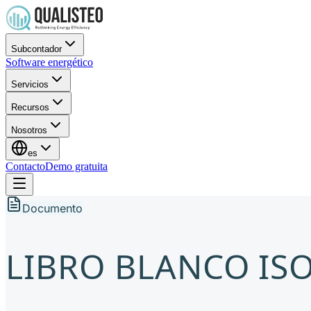
Subcontador
Software energético
Servicios
Recursos
Nosotros
es
Contacto
Demo gratuita
Documento
LIBRO BLANCO ISO