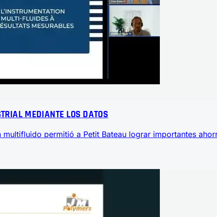
USTRIAL MEDIANTE LOS DATOS
ultifluido permitió a Petit Bateau lograr importantes ahor