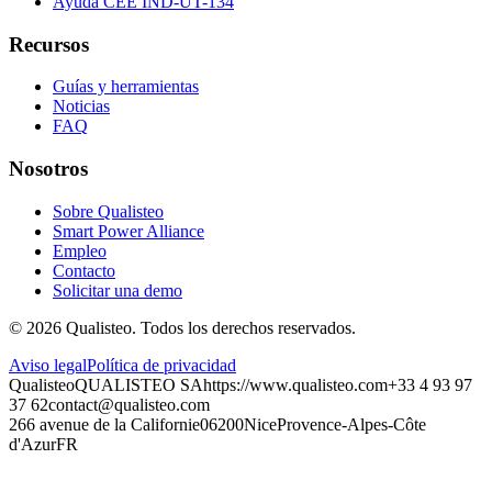
Ayuda CEE IND-UT-134
Recursos
Guías y herramientas
Noticias
FAQ
Nosotros
Sobre Qualisteo
Smart Power Alliance
Empleo
Contacto
Solicitar una demo
©
2026
Qualisteo.
Todos los derechos reservados.
Aviso legal
Política de privacidad
Qualisteo
QUALISTEO SA
https://www.qualisteo.com
+33 4 93 97
37 62
contact@qualisteo.com
266 avenue de la Californie
06200
Nice
Provence-Alpes-Côte
d'Azur
FR